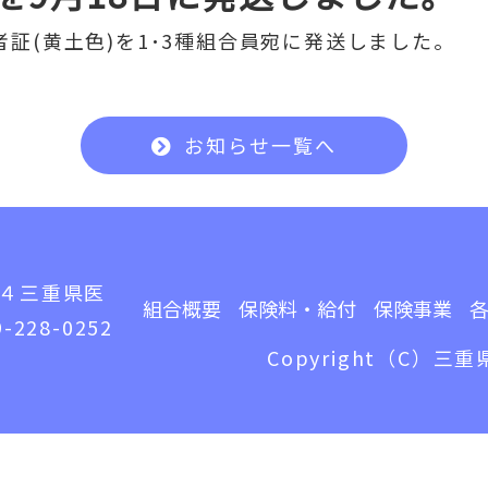
者証(黄土色)を1･3種組合員宛に発送しました。
お知らせ一覧へ
４
三重県医
組合概要
保険料・給付
保険事業
-228-0252
Copyright（C）