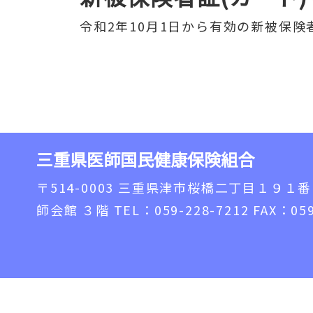
令和2年10月1日から有効の新被保険
三重県医師国民健康保険組合
〒514-0003
三重県津市桜橋二丁目１９１番
師会館 ３階
TEL：059-228-7212
FAX：059